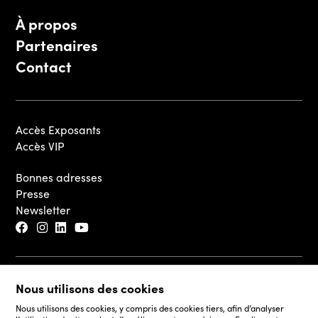
À propos
Partenaires
Contact
Accès Exposants
Accès VIP
Bonnes adresses
Presse
Newsletter
© 2026 - Luxembourg Art Week S.A.
Nous utilisons des cookies
Mentions légales
Nous utilisons des cookies, y compris des cookies tiers, afin d’analyser