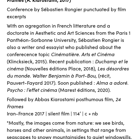
Conference by Sébastien Rongier punctuated by film
excerpts
With an agregation in French litterature and a
doctorate in Aesthetic and Art Sciences from the Paris 1
Panthéon-Sorbonne University, Sébastien Rongier is
also a writer and essayist who published about the
Cinématière. Arts et Cinéma
conferecence topic
Duchamp et le
(Klincksieck, 2015). Recent publication :
cinéma
Les désordres
(Nouvelles éditions Place, 2018),
du monde. Walter Benjamin à Port-Bou
, (récit,
Alma a adoré.
Pauvert-Fayard 2017). Soon published :
Psycho : l’effet cinéma
(Marest éditions, 2020).
24
Followed by Abbas Kiarostami posthumous film,
Frames
Iran-France 2017 | silent film | 114’ | c + nb
"Mostly, the images come from nature: we see birds,
horses and other animals, in settings that range from
seascapes to snowy mountainsides to quiet windowsills.