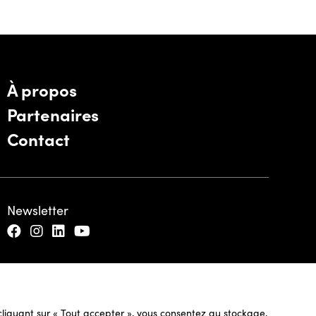
À propos
Partenaires
Contact
Newsletter
n cliquant sur « Tout accepter », vous consentez au stockage,