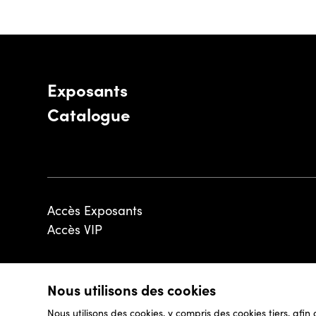
Exposants
Catalogue
Accès Exposants
Accès VIP
Nous utilisons des cookies
© 2026 - Luxembourg Art Week S.A.
Nous utilisons des cookies, y compris des cookies tiers, afin