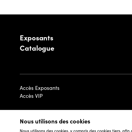
Exposants
Catalogue
Accès Exposants
Accès VIP
Nous utilisons des cookies
© 2026 - Luxembourg Art Week S.A.
Nous utilisons des cookies, y compris des cookies tiers, afin