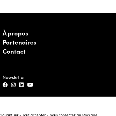
À propos
Partenaires
Contact
Newsletter
n cliquant sur « Tout accepter », vous consentez au stockage,