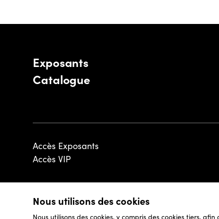
Exposants
Catalogue
Accès Exposants
Accès VIP
Nous utilisons des cookies
© 2026 - Luxembourg Art Week S.A.
Nous utilisons des cookies, y compris des cookies tiers, afin