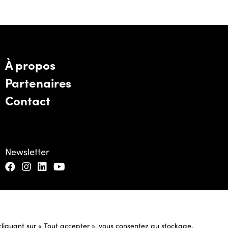
À propos
Partenaires
Contact
Newsletter
n cliquant sur « Tout accepter », vous consentez au stockage,