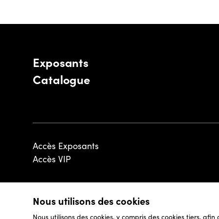
Exposants
Catalogue
Accès Exposants
Accès VIP
Nous utilisons des cookies
© 2026 - Luxembourg Art Week S.A.
Nous utilisons des cookies, y compris des cookies tiers, afin