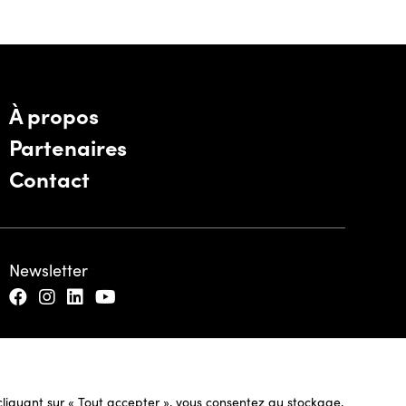
À propos
Partenaires
Contact
Newsletter
n cliquant sur « Tout accepter », vous consentez au stockage,