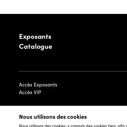
Exposants
Catalogue
Accès Exposants
Accès VIP
Nous utilisons des cookies
© 2026 - Luxembourg Art Week S.A.
Nous utilisons des cookies, y compris des cookies tiers, afin