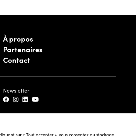
À propos
Partenaires
Contact
Newsletter
n cliquant sur « Tout accepter », vous consentez au stockage,