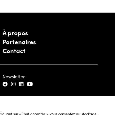
À propos
Partenaires
Contact
Newsletter
n cliquant sur « Tout accepter », vous consentez au stockage,