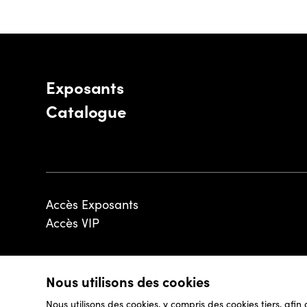
Exposants
Catalogue
Accès Exposants
Accès VIP
Nous utilisons des cookies
© 2026 - Luxembourg Art Week S.A.
Nous utilisons des cookies, y compris des cookies tiers, afin