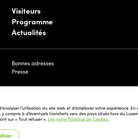
Visiteurs
Programme
Actualités
Bonnes adresses
Presse
Mentions légales
 d’analyser l’utilisation du site web et d’améliorer votre expérience. E
Politique de Cookies
il, y compris à d’éventuels transferts vers des pays situés hors du L
Politique de Confidentialité de Foire et du
ant sur « Tout refuser ».
Lire notre Politique de Cookies
.
Siteweb
Conditions Générales de la Foire
liser