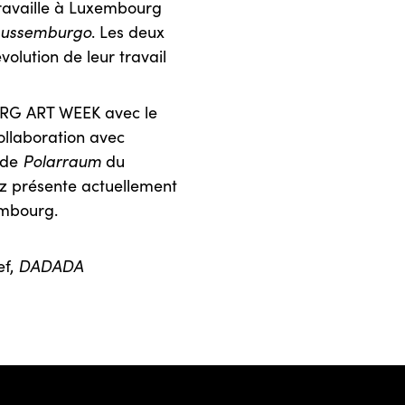
travaille à Luxembourg
Lussemburgo
. Les deux
volution de leur travail
URG ART WEEK avec le
collaboration avec
d de
Polarraum
du
cz présente actuellement
mbourg.
ef,
DADADA