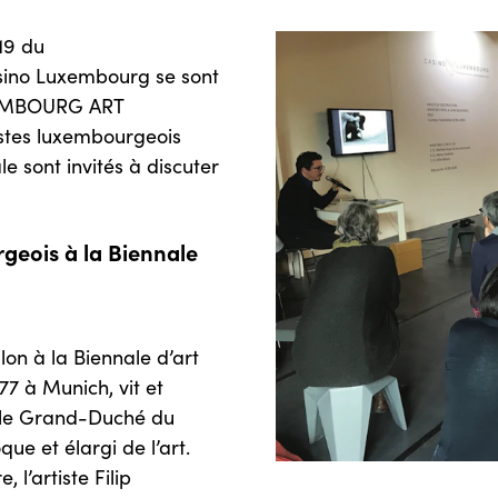
019 du
sino Luxembourg se sont
UXEMBOURG ART
istes luxembourgeois
le sont invités à discuter
rgeois à la Biennale
on à la Biennale d’art
77 à Munich, vit et
é le Grand-Duché du
ue et élargi de l’art.
 l’artiste Filip