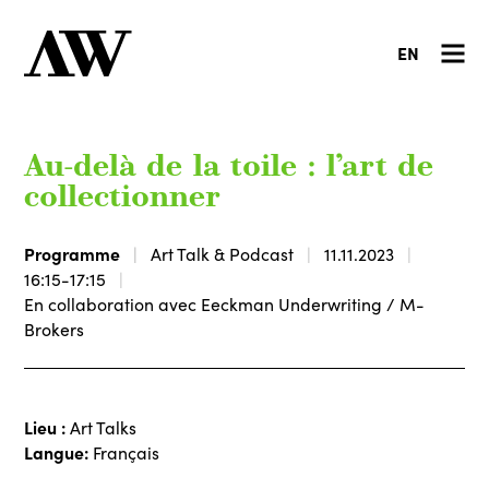
EN
Au-delà de la toile : l’art de
collectionner
Programme
Art Talk & Podcast
11.11.2023
16:15-17:15
En collaboration avec Eeckman Underwriting / M-
Brokers
Lieu :
Art Talks
Langue:
Français