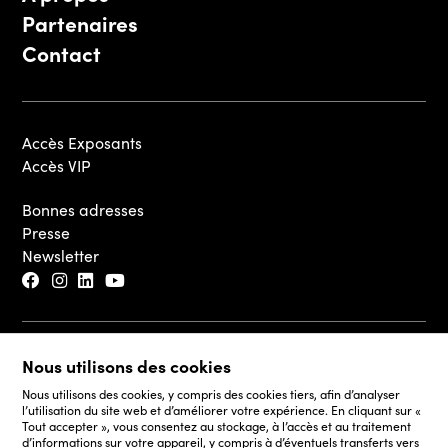
Partenaires
Contact
Accès Exposants
Accès VIP
Bonnes adresses
Presse
Newsletter
© 2026 - Luxembourg Art Week S.A.
Nous utilisons des cookies
Mentions légales
Nous utilisons des cookies, y compris des cookies tiers, afin d’analyser
Politique de Cookies
l’utilisation du site web et d’améliorer votre expérience. En cliquant sur «
Tout accepter », vous consentez au stockage, à l’accès et au traitement
Politique de Confidentialité de Foire et du Siteweb
d’informations sur votre appareil, y compris à d’éventuels transferts vers