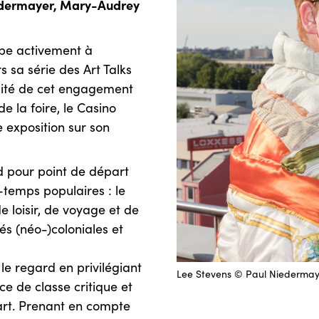
Niedermayer, Mary-Audrey
ipe activement à
a série des Art Talks
uité de cet engagement
e la foire, le Casino
 exposition sur son
d pour point de départ
e-temps populaires : le
e loisir, de voyage et de
tés (néo-)coloniales et
e regard en privilégiant
Lee Stevens © Paul Niedermay
e de classe critique et
art. Prenant en compte