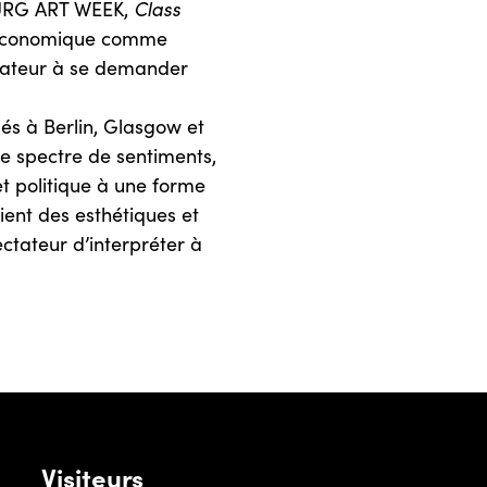
BOURG ART WEEK,
Class
e économique comme
ctateur à se demander
.
sés à Berlin, Glasgow et
e spectre de sentiments,
t politique à une forme
ent des esthétiques et
ectateur d’interpréter à
Visiteurs