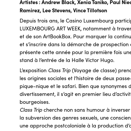
Artistes : Andrew Black, Xenia Taniko, Paul 
Ramirez, Lee Stevens, Vince Tillotson
Depuis trois ans, le Casino Luxembourg partic
LUXEMBOURG ART WEEK, notamment à travers s
et de son ArtBookBox. Pour marquer la contin
et s’inscrire dans la démarche de prospection d
présente cette année pour la première fois une
stand à l’entrée de la Halle Victor Hugo.
L’exposition
Class Trip
(Voyage de classe) pren
les origines sociales et l’histoire de deux pass
pique-nique et le safari. Bien que synonymes d
divertissement, il s’agit en premier lieu d’activi
bourgeoises.
Class Trip
cherche non sans humour à inverser l
la subversion des genres sexuels, une conscienc
une approche postcoloniale à la production d’