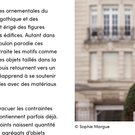
ques ornementales du
-gothique et des
t érigé des figures
s édifices. Autant dans
Coulon parodie ces
l traite les motifs comme
s objets taillés dans la
puis retournent vers un
 réapprend à se soutenir
iles avec des matériaux
évacuer les contraintes
contiennent parfois déjà.
oints naissent quantité
© Sophie Margue
s agrégats d’objets