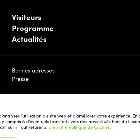
Visiteurs
Programme
Actualités
Bonnes adresses
Presse
Mentions légales
 d’analyser l’utilisation du site web et d’améliorer votre expérience. E
Politique de Cookies
il, y compris à d’éventuels transferts vers des pays situés hors du L
Politique de Confidentialité de Foire et du
ant sur « Tout refuser ».
Lire notre Politique de Cookies
.
Siteweb