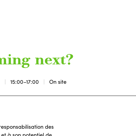
ming next?
2
15:00–17:00
On site
 responsabilisation des
 et à son potentiel de