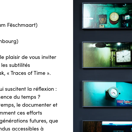
 um Fëschmaart)
embourg)
 plaisir de vous inviter
es subtilités
k, « Traces of Time ».
 suscitent la réflexion :
essence du temps ?
 temps, le documenter et
omment ces efforts
 générations futures, que
ndus accessibles à