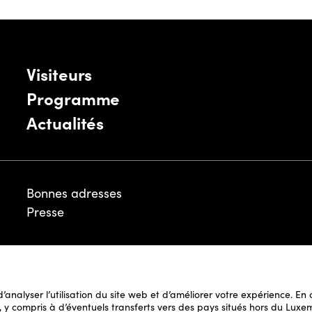
Visiteurs
Programme
Actualités
Bonnes adresses
Presse
Mentions légales
 d’analyser l’utilisation du site web et d’améliorer votre expérience. E
Politique de Cookies
il, y compris à d’éventuels transferts vers des pays situés hors du L