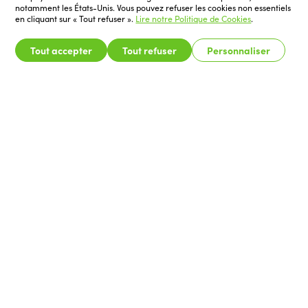
notamment les États-Unis. Vous pouvez refuser les cookies non essentiels
en cliquant sur « Tout refuser ».
Lire notre Politique de Cookies
.
Tout accepter
Tout refuser
Personnaliser