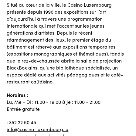
Situé au cœur de la ville, le Casino Luxembourg
présente depuis 1996 des expositions sur l’art
d’aujourd’hui à travers une programmation
internationale qui met l’accent sur les jeunes
générations d’artistes. Depuis le récent
réaménagement des lieux, le premier étage du
bâtiment est réservé aux expositions temporaires
(expositions monographiques et thématiques), tandis
que le rez-de-chaussée abrite la salle de projection
BlackBox ainsi qu’une bibliothèque spécialisée, un
espace dédié aux activités pédagogiques et le café-
restaurant ca(fé)sino.
Horaires :
Lu, Me - Di : 11.00 - 19.00 & Je : 11.00 - 21.00
Entrée gratuite
+352 22 50 45
info@casino-luxembourg.lu