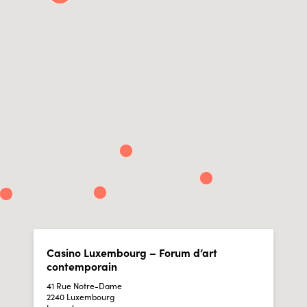
Casino Luxembourg – Forum d’art
contemporain
41 Rue Notre-Dame
2240 Luxembourg