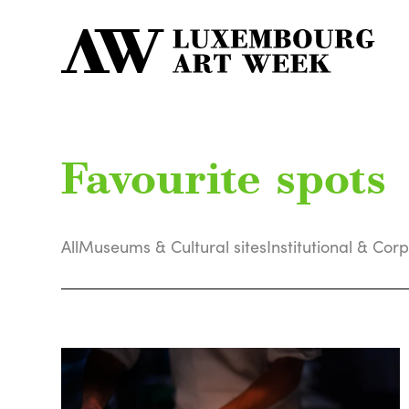
Favourite spots
All
Museums & Cultural sites
Institutional & Cor