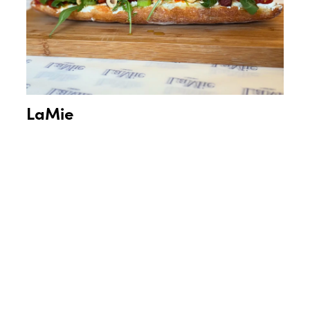
LaMie